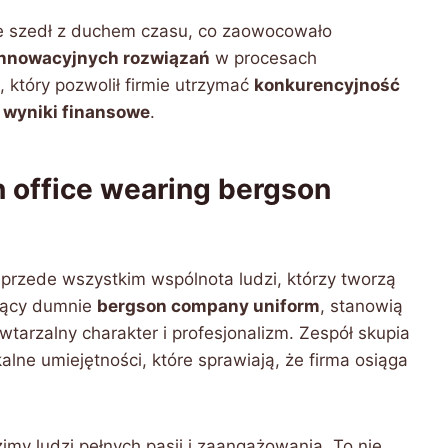
ze szedł z duchem czasu, co zaowocowało
innowacyjnych rozwiązań
w procesach
, który pozwolił firmie utrzymać
konkurencyjność
wyniki finansowe
.
n office wearing bergson
e przede wszystkim wspólnota ludzi, którzy tworzą
zący dumnie
bergson company uniform
, stanowią
tarzalny charakter i profesjonalizm. Zespół skupia
lne umiejętności, które sprawiają, że firma osiąga
zimy ludzi pełnych pasji i zaangażowania. To nie