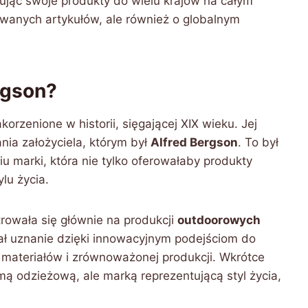
ując swoje produkty do wielu krajów na całym
rowanych artykułów, ale również o globalnym
ergson?
rzenione w historii, sięgającej XIX wieku. Jej
nia założyciela, którym był
Alfred Bergson
. To był
iu marki, która nie tylko oferowałaby produkty
ylu życia.
trowała się głównie na produkcji
outdoorowych
ał uznanie dzięki innowacyjnym podejściom do
materiałów i zrównoważonej produkcji. Wkrótce
irmą odzieżową, ale marką reprezentującą styl życia,