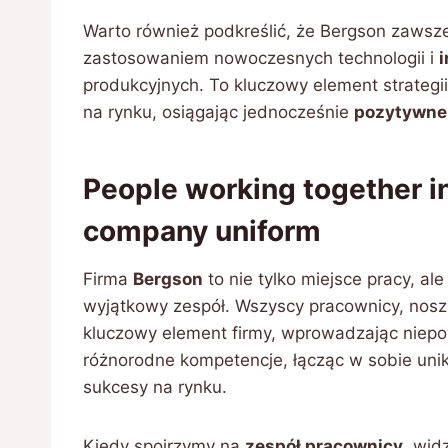
Warto również podkreślić, że Bergson zaws
zastosowaniem nowoczesnych technologii i
produkcyjnych. To kluczowy element strategii
na rynku, osiągając jednocześnie
pozytywne 
People working together i
company uniform
Firma
Bergson
to nie tylko miejsce pracy, al
wyjątkowy zespół. Wszyscy pracownicy, nos
kluczowy element firmy, wprowadzając niepow
różnorodne kompetencje, łącząc w sobie unika
sukcesy na rynku.
Kiedy spojrzymy na
zespół pracownicy
, wid