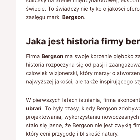
sukcesy na arenie międzynarodowej, eksport
świecie. To świadczy nie tylko o jakości ofe
zasięgu marki
Bergson
.
Jaka jest historia firmy b
Firma
Bergson
ma swoje korzenie głęboko zako
historia rozpoczyna się od pasji i zaangażowa
człowiek wizjonerski, który marzył o stworzen
najwyższej jakości, ale także inspirującego st
W pierwszych latach istnienia, firma skoncen
ubrań
. To były czasy, kiedy Bergson zdobyw
projektowania, wykorzystaniu nowoczesnych 
stało się jasne, że Bergson nie jest zwykłą f
który ceni przygodę i bliskość natury.