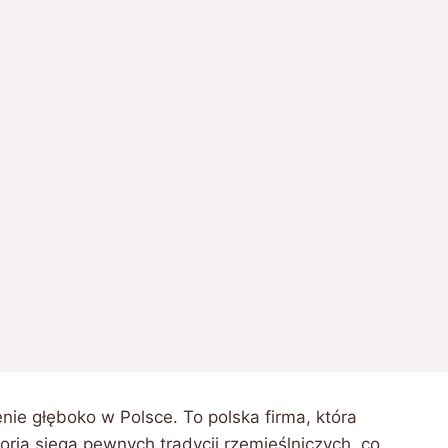
ie głęboko w Polsce. To polska firma, która
toria sięga pewnych tradycji rzemieślniczych, co