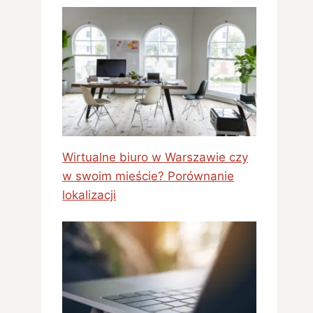
Wirtualne biuro w Warszawie czy
w swoim mieście? Porównanie
lokalizacji