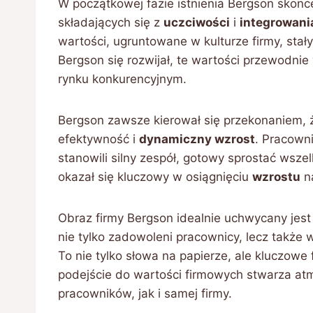
W początkowej fazie istnienia Bergson skon
składających się z
uczciwości
i
integrowani
wartości, ugruntowane w kulturze firmy, sta
Bergson się rozwijał, te wartości przewodnie
rynku konkurencyjnym.
Bergson zawsze kierował się przekonaniem, 
efektywność i
dynamiczny wzrost
. Pracown
stanowili silny zespół, gotowy sprostać ws
okazał się kluczowy w osiągnięciu
wzrostu
na
Obraz firmy Bergson idealnie uchwycany jes
nie tylko zadowoleni pracownicy, lecz także
To nie tylko słowa na papierze, ale kluczowe 
podejście do wartości firmowych stwarza a
pracowników, jak i samej firmy.