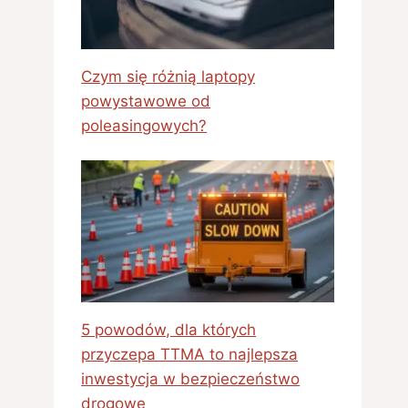
Czym się różnią laptopy
powystawowe od
poleasingowych?
5 powodów, dla których
przyczepa TTMA to najlepsza
inwestycja w bezpieczeństwo
drogowe