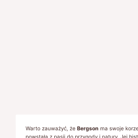
Warto zauważyć, że
Bergson
ma swoje korzen
powstała z pasji do przygody i natury. Jej his