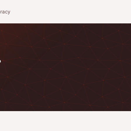
pracy
?